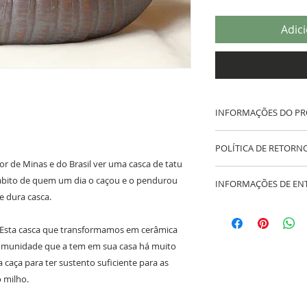
Adic
INFORMAÇÕES DO P
Cerâmica queimada 
POLÍTICA DE RETORN
gás.
r de Minas e do Brasil ver uma casca de tatu
Peso e cores variad
Caso a cerâmica ch
ábito de quem um dia o caçou e o pendurou
Dimensão aproxima
INFORMAÇÕES DE EN
providenciaremos a 
e dura casca.
pago. O frete de de
O frete é pago pelo 
do ateliê Saracura, 
no momento da post
. Esta casca que transformamos em cerâmica
Favor informar imed
BH, o valor da ent
no caso dela chega
munidade que a tem em sua casa há muito
cliente.
 caça para ter sustento suficiente para as
o milho.