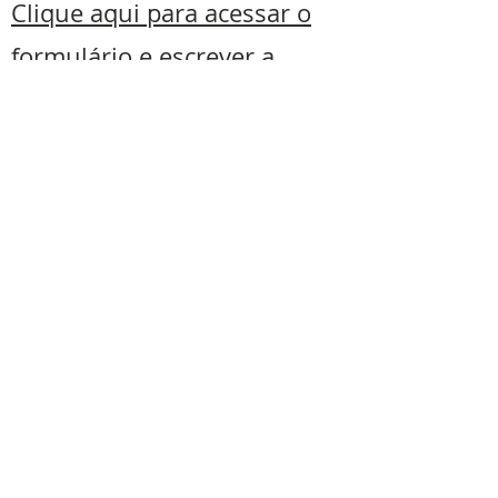
Clique aqui para acessar o
formulário e escrever a
sua história!
Política de Entrega
Política de devolução do produto
Nome da Empresa: José Alberto Bahia
Duarte
Endereço Comercial: Estrada do Pau de
Óleo, 503, Piedade do Paraopeba -
Brumadinho/MG
CNPJ: 35.009.721/0001-47
Contatos:
Telefone: 31 99995-5491
E-mail:
ceramicastrespotes@gmail.com
O tipo da
entrega
será combinada com o
cliente e o pagamento do frete será feito